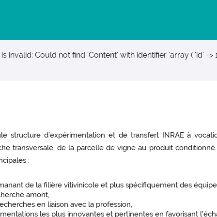
is invalid: Could not find 'Content' with identifier 'array ( 'id' => 
e structure d’expérimentation et de transfert INRAE à vocatio
e transversale, de la parcelle de vigne au produit conditionné.
cipales :
anant de la filière vitivinicole et plus spécifiquement des équip
echerche amont,
echerches en liaison avec la profession,
érimentations les plus innovantes et pertinentes en favorisant l'é