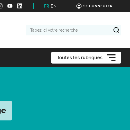
FR
EN
SE CONNECTER
Tapez
ici
votre
recherche
Toutes les rubriques
ge